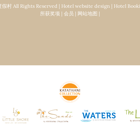
Rights Reserved | Hotel website design | Hotel Booki
所获奖项
|
会员
|
网站地图
|