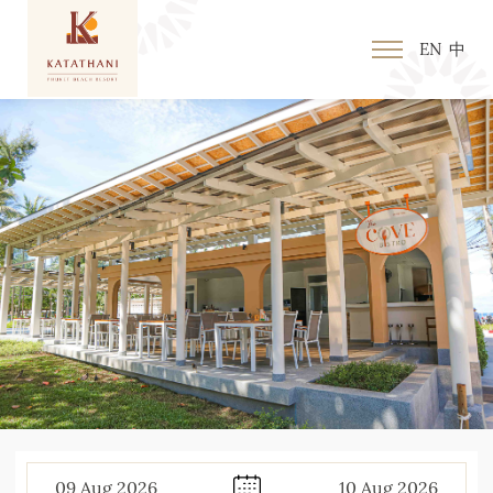
EN
中
09
Aug
2026
10
Aug
2026