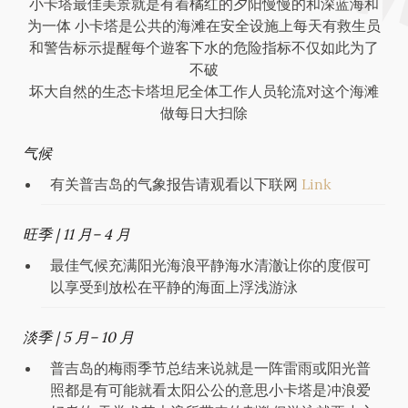
小卡塔最佳美景就是有着橘红的夕阳慢慢的和深蓝海和
为一体 小卡塔是公共的海滩在安全设施上每天有救生员
和警告标示提醒每个遊客下水的危险指标不仅如此为了
不破
坏大自然的生态卡塔坦尼全体工作人员轮流对这个海滩
做每日大扫除
气候
有关普吉岛的气象报告请观看以下联网
Link
旺季 | 11 月– 4 月
最佳气候充满阳光海浪平静海水清澈让你的度假可
以享受到放松在平静的海面上浮浅游泳
淡季 | 5 月– 10 月
普吉岛的梅雨季节总结来说就是一阵雷雨或阳光普
照都是有可能就看太阳公公的意思小卡塔是冲浪爱