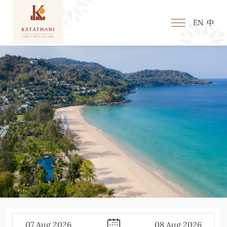
EN
中
07
Aug
2026
08
Aug
2026