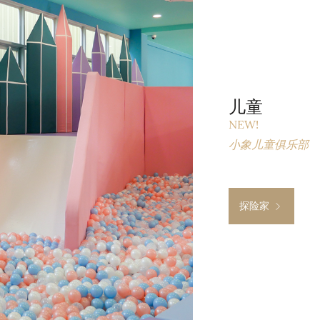
儿童
NEW!
小象儿童俱乐部
探险家