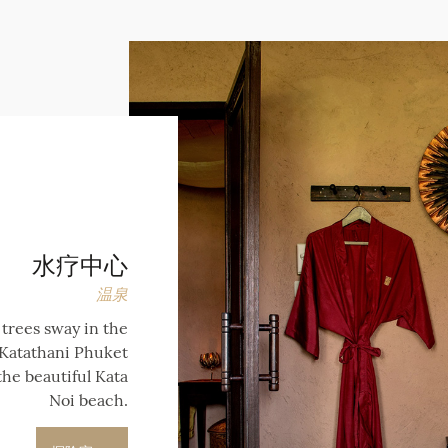
水疗中心
温泉
trees sway in the
e Katathani Phuket
he beautiful Kata
Noi beach.